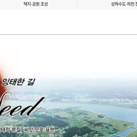
택지∙공원 조성
상하수도∙하천 