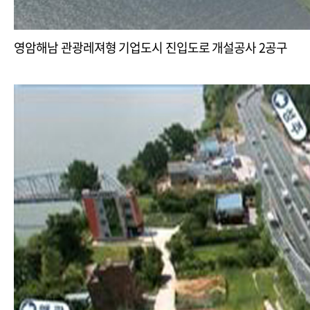
영암해남 관광레져형 기업도시 진입도로 개설공사 2공구