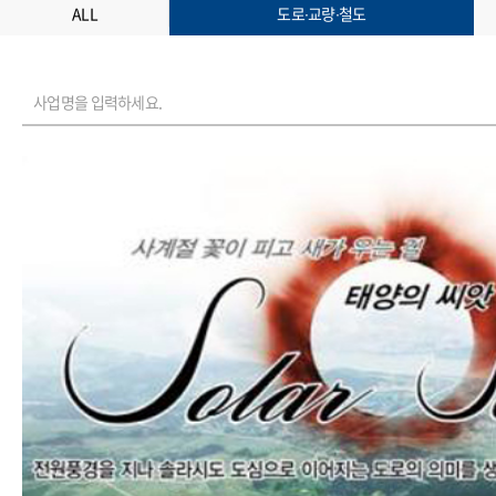
ALL
도로∙교량∙철도