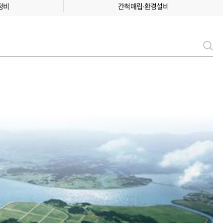
정비
간척매립∙환경설비