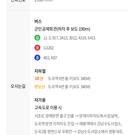
버스
군인공제회관(하차 후 보도 190m)
G
11-3, 917, 2413, 3012, 4319, 6411
R
G3202
B
402, N37
지하철
3호선
도곡역 4번 출구(보도 340M)
오시는길
분당선
도곡역 4번 출구(보도 340M)
자가용
고속도로 이용 시
서초IC 양재방면 출구 진출 → 양재지하차도에서 잠실역,
도곡역 방면 지하차도 진입 → 매봉역에서 강남수도사업소,
도곡2동 방면으로 우회전 → 강남수도사업소에서 영동대로,