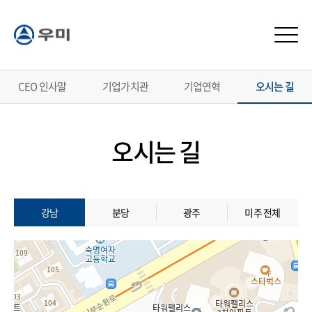
메뉴
CEO 인사말
기업가치관
기업연혁
오시는 길
오시는 길
강남
분당
광주
미주 전체