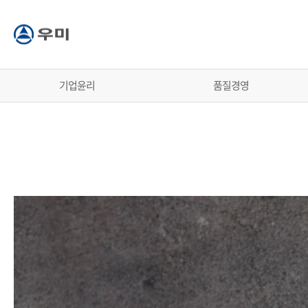
기업윤리
품질경영